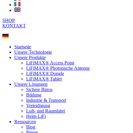
SHOP
KONTAKT
Startseite
Unsere Technologie
Unsere Produkte
LiFiMAX® Access Point
LiFiMAX® Photonische Antenne
LiFiMAX® Dongle
LiFiMAX® Tablet
Unsere Lösungen
Sichere Büros
Bildung
Industrie & Transport
Verteidigung
Luft- und Raumfahrt
Heim LiFi
Ressourcen
Blog
Presse