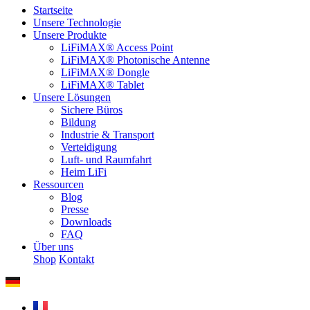
Startseite
Unsere Technologie
Unsere Produkte
LiFiMAX® Access Point
LiFiMAX® Photonische Antenne
LiFiMAX® Dongle
LiFiMAX® Tablet
Unsere Lösungen
Sichere Büros
Bildung
Industrie & Transport
Verteidigung
Luft- und Raumfahrt
Heim LiFi
Ressourcen
Blog
Presse
Downloads
FAQ
Über uns
Shop
Kontakt