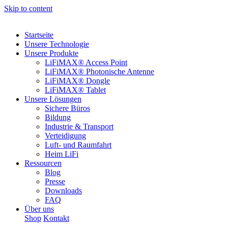
Skip to content
Startseite
Unsere Technologie
Unsere Produkte
LiFiMAX® Access Point
LiFiMAX® Photonische Antenne
LiFiMAX® Dongle
LiFiMAX® Tablet
Unsere Lösungen
Sichere Büros
Bildung
Industrie & Transport
Verteidigung
Luft- und Raumfahrt
Heim LiFi
Ressourcen
Blog
Presse
Downloads
FAQ
Über uns
Shop
Kontakt