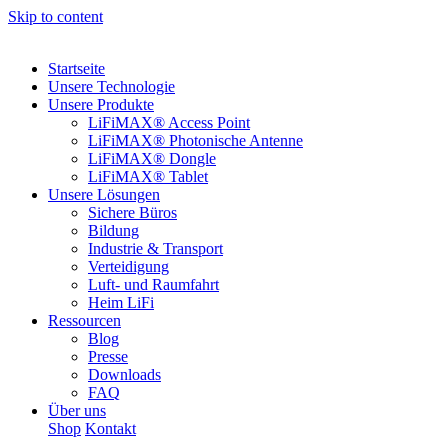
Skip to content
Startseite
Unsere Technologie
Unsere Produkte
LiFiMAX® Access Point
LiFiMAX® Photonische Antenne
LiFiMAX® Dongle
LiFiMAX® Tablet
Unsere Lösungen
Sichere Büros
Bildung
Industrie & Transport
Verteidigung
Luft- und Raumfahrt
Heim LiFi
Ressourcen
Blog
Presse
Downloads
FAQ
Über uns
Shop
Kontakt