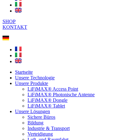
SHOP
KONTAKT
Startseite
Unsere Technologie
Unsere Produkte
LiFiMAX® Access Point
LiFiMAX® Photonische Antenne
LiFiMAX® Dongle
LiFiMAX® Tablet
Unsere Lösungen
Sichere Büros
Bildung
Industrie & Transport
Verteidigung
Luft- und Raumfahrt