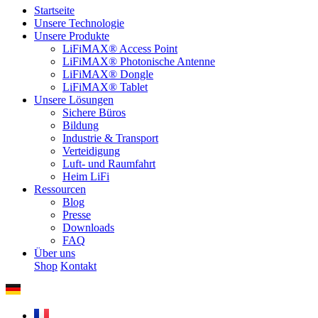
Startseite
Unsere Technologie
Unsere Produkte
LiFiMAX® Access Point
LiFiMAX® Photonische Antenne
LiFiMAX® Dongle
LiFiMAX® Tablet
Unsere Lösungen
Sichere Büros
Bildung
Industrie & Transport
Verteidigung
Luft- und Raumfahrt
Heim LiFi
Ressourcen
Blog
Presse
Downloads
FAQ
Über uns
Shop
Kontakt