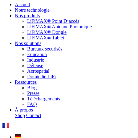
Accueil
Notre technologie
Nos produits
LiFiMAX® Point D’accès
LiFiMAX® Antenne Photonique
LiFiMAX® Dongle
LiFiMAX® Tablet
Nos solutions
Bureaux sécurisés
Éducation
Industrie
Défense
Aerospatial
Domicilie LiFi
Ressources
Blog
Presse
Téléchargements
FAQ
À propos
Shop
Contact