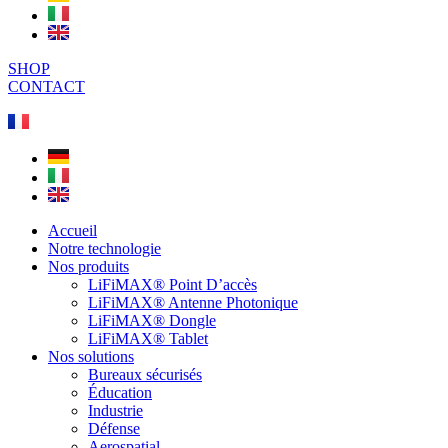
SHOP
CONTACT
Accueil
Notre technologie
Nos produits
LiFiMAX® Point D’accès
LiFiMAX® Antenne Photonique
LiFiMAX® Dongle
LiFiMAX® Tablet
Nos solutions
Bureaux sécurisés
Éducation
Industrie
Défense
Aerospatial