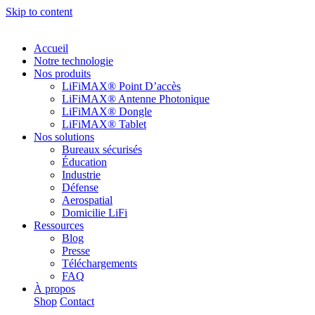
Skip to content
Accueil
Notre technologie
Nos produits
LiFiMAX® Point D’accès
LiFiMAX® Antenne Photonique
LiFiMAX® Dongle
LiFiMAX® Tablet
Nos solutions
Bureaux sécurisés
Éducation
Industrie
Défense
Aerospatial
Domicilie LiFi
Ressources
Blog
Presse
Téléchargements
FAQ
À propos
Shop
Contact