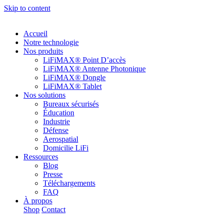
Skip to content
Accueil
Notre technologie
Nos produits
LiFiMAX® Point D’accès
LiFiMAX® Antenne Photonique
LiFiMAX® Dongle
LiFiMAX® Tablet
Nos solutions
Bureaux sécurisés
Éducation
Industrie
Défense
Aerospatial
Domicilie LiFi
Ressources
Blog
Presse
Téléchargements
FAQ
À propos
Shop
Contact