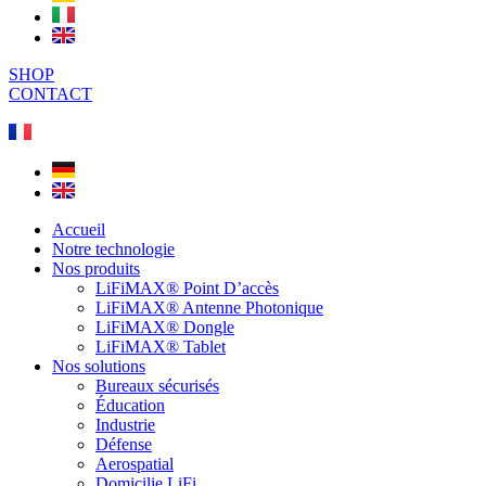
SHOP
CONTACT
Accueil
Notre technologie
Nos produits
LiFiMAX® Point D’accès
LiFiMAX® Antenne Photonique
LiFiMAX® Dongle
LiFiMAX® Tablet
Nos solutions
Bureaux sécurisés
Éducation
Industrie
Défense
Aerospatial
Domicilie LiFi