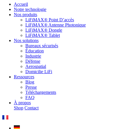
Accueil
Notre technologie
Nos produits
LiFiMAX® Point D’accès
LiFiMAX® Antenne Photonique
LiFiMAX® Dongle
LiFiMAX® Tablet
Nos solutions
Bureaux sécurisés
Éducation
Industrie
Défense
Aerospatial
Domicilie LiFi
Ressources
Blog
Presse
Téléchargements
FAQ
À propos
Shop
Contact