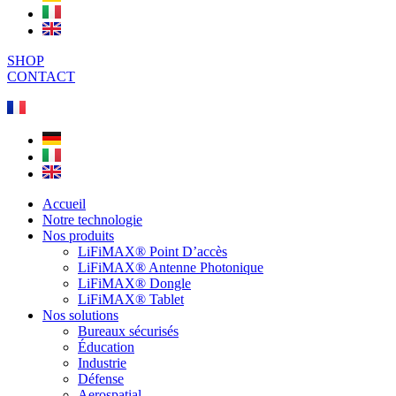
SHOP
CONTACT
Accueil
Notre technologie
Nos produits
LiFiMAX® Point D’accès
LiFiMAX® Antenne Photonique
LiFiMAX® Dongle
LiFiMAX® Tablet
Nos solutions
Bureaux sécurisés
Éducation
Industrie
Défense
Aerospatial