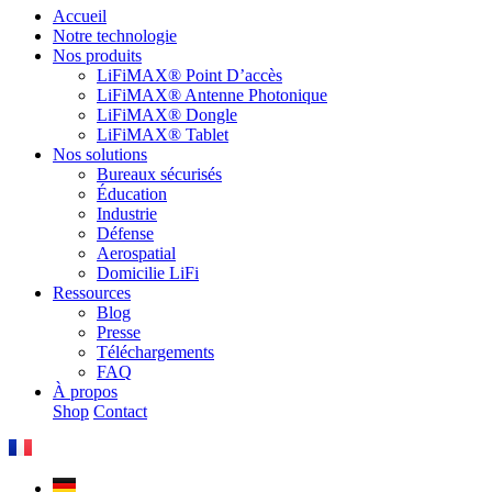
Accueil
Notre technologie
Nos produits
LiFiMAX® Point D’accès
LiFiMAX® Antenne Photonique
LiFiMAX® Dongle
LiFiMAX® Tablet
Nos solutions
Bureaux sécurisés
Éducation
Industrie
Défense
Aerospatial
Domicilie LiFi
Ressources
Blog
Presse
Téléchargements
FAQ
À propos
Shop
Contact