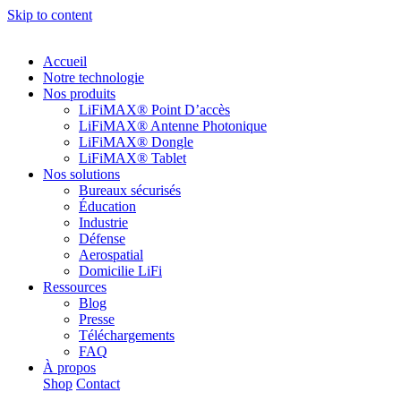
Skip to content
Accueil
Notre technologie
Nos produits
LiFiMAX® Point D’accès
LiFiMAX® Antenne Photonique
LiFiMAX® Dongle
LiFiMAX® Tablet
Nos solutions
Bureaux sécurisés
Éducation
Industrie
Défense
Aerospatial
Domicilie LiFi
Ressources
Blog
Presse
Téléchargements
FAQ
À propos
Shop
Contact