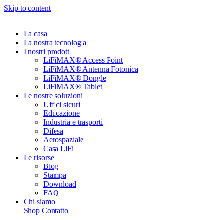
Skip to content
La casa
La nostra tecnologia
I nostri prodott
LiFiMAX® Access Point
LiFiMAX® Antenna Fotonica
LiFiMAX® Dongle
LiFiMAX® Tablet
Le nostre soluzioni
Uffici sicuri
Educazione
Industria e trasporti
Difesa
Aerospaziale
Casa LiFi
Le risorse
Blog
Stampa
Download
FAQ
Chi siamo
Shop
Contatto