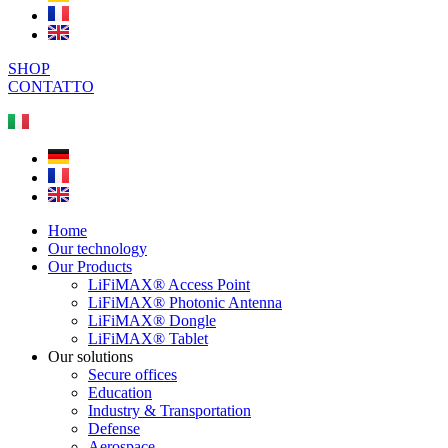
SHOP
CONTATTO
Home
Our technology
Our Products
LiFiMAX® Access Point
LiFiMAX® Photonic Antenna
LiFiMAX® Dongle
LiFiMAX® Tablet
Our solutions
Secure offices
Education
Industry & Transportation
Defense
Aerospace