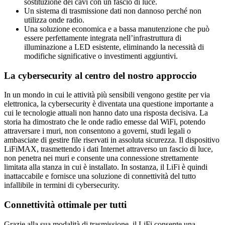
sostituzione dei cavi con un fascio di luce.
Un sistema di trasmissione dati non dannoso perché non
utilizza onde radio.
Una soluzione economica e a bassa manutenzione che può
essere perfettamente integrata nell’infrastruttura di
illuminazione a LED esistente, eliminando la necessità di
modifiche significative o investimenti aggiuntivi.
La cybersecurity al centro del nostro approccio
In un mondo in cui le attività più sensibili vengono gestite per via
elettronica, la cybersecurity è diventata una questione importante a
cui le tecnologie attuali non hanno dato una risposta decisiva. La
storia ha dimostrato che le onde radio emesse dal WiFi, potendo
attraversare i muri, non consentono a governi, studi legali o
ambasciate di gestire file riservati in assoluta sicurezza. Il dispositivo
LiFiMAX, trasmettendo i dati Internet attraverso un fascio di luce,
non penetra nei muri e consente una connessione strettamente
limitata alla stanza in cui è installato. In sostanza, il LiFi è quindi
inattaccabile e fornisce una soluzione di connettività del tutto
infallibile in termini di cybersecurity.
Connettività ottimale per tutti
Grazie alla sua modalità di trasmissione, il LiFi consente una