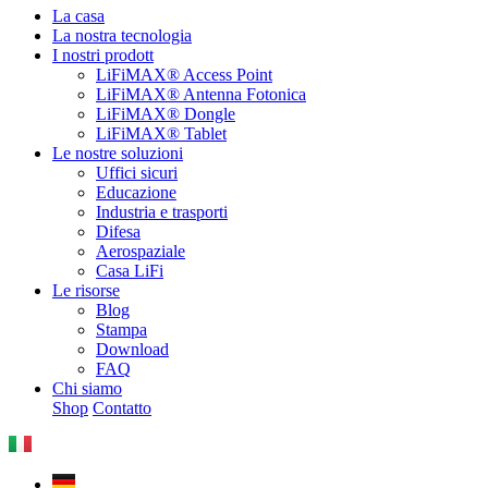
La casa
La nostra tecnologia
I nostri prodott
LiFiMAX® Access Point
LiFiMAX® Antenna Fotonica
LiFiMAX® Dongle
LiFiMAX® Tablet
Le nostre soluzioni
Uffici sicuri
Educazione
Industria e trasporti
Difesa
Aerospaziale
Casa LiFi
Le risorse
Blog
Stampa
Download
FAQ
Chi siamo
Shop
Contatto