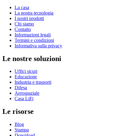
La casa
La nostra tecnologia
I nostri prodotti
Chi siamo
Contatto
Informazioni legali
Termini e condizioni
Informativa sulla privacy
Le nostre soluzioni
Uffici sicuri
Educazione
Industria e trasporti
Difesa
Aerospaziale
Casa LiFi
Le risorse
Blog
Stampa
Download