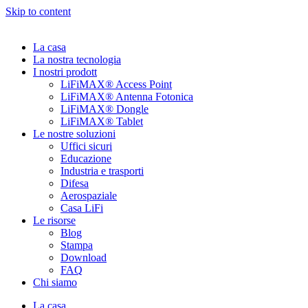
Skip to content
La casa
La nostra tecnologia
I nostri prodott
LiFiMAX® Access Point
LiFiMAX® Antenna Fotonica
LiFiMAX® Dongle
LiFiMAX® Tablet
Le nostre soluzioni
Uffici sicuri
Educazione
Industria e trasporti
Difesa
Aerospaziale
Casa LiFi
Le risorse
Blog
Stampa
Download
FAQ
Chi siamo
La casa