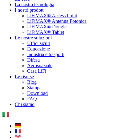
La nostra tecnologia
I nostri prodott
LiFiMAX® Access Point
LiFiMAX® Antenna Fotonica
LiFiMAX® Dongle
LiFiMAX® Tablet
Le nostre soluzioni
Uffici sicuri
Educazione
Industria e trasporti
Difesa
Aerospaziale
Casa LiFi
Le risorse
Blog
Stampa
Download
FAQ
Chi siamo