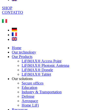
SHOP
CONTATTO
Home
Our technology
Our Products
LiFiMAX® Access Point
LiFiMAX® Photonic Antenna
LiFiMAX® Dongle
LiFiMAX® Tablet
Our solutions
Secure offices
Education
Industry & Transportation
Defense
Aerospace
Home LiFi
Resources