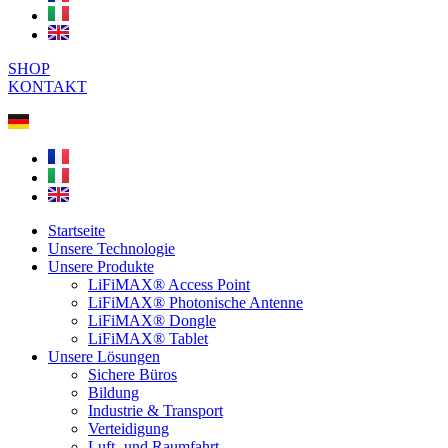
SHOP
KONTAKT
Startseite
Unsere Technologie
Unsere Produkte
LiFiMAX® Access Point
LiFiMAX® Photonische Antenne
LiFiMAX® Dongle
LiFiMAX® Tablet
Unsere Lösungen
Sichere Büros
Bildung
Industrie & Transport
Verteidigung
Luft- und Raumfahrt