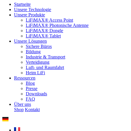
Startseite
Unsere Technologie
Unsere Produkte
LiFiMAX® Access Point
LiFiMAX® Photonische Antenne
LiFiMAX® Dongle
LiFiMAX® Tablet
Unsere Lösungen
Sichere Büros
Bildung
Industrie & Transport
Verteidigung
Luft- und Raumfahrt
Heim LiFi
Ressourcen
Blog
Presse
Downloads
FAQ
Über uns
Shop
Kontakt