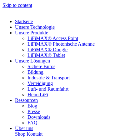
Skip to content
Startseite
Unsere Technologie
Unsere Produkte
LiFiMAX® Access Point
LiFiMAX® Photonische Antenne
LiFiMAX® Dongle
LiFiMAX® Tablet
Unsere Lösungen
Sichere Büros
Bildung
Industrie & Transport
Verteidigung
Luft- und Raumfahrt
Heim LiFi
Ressourcen
Blog
Presse
Downloads
FAQ
Über uns
Shop
Kontakt