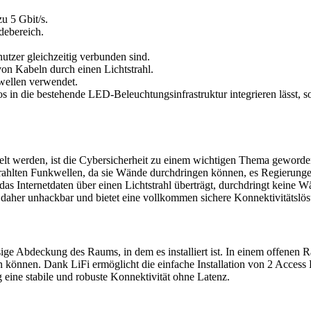
u 5 Gbit/s.
debereich.
tzer gleichzeitig verbunden sind.
von Kabeln durch einen Lichtstrahl.
wellen verwendet.
s in die bestehende LED-Beleuchtungsinfrastruktur integrieren lässt, s
ckelt werden, ist die Cybersicherheit zu einem wichtigen Thema geword
rahlten Funkwellen, da sie Wände durchdringen können, es Regierungen
as Internetdaten über einen Lichtstrahl überträgt, durchdringt keine W
iFi daher unhackbar und bietet eine vollkommen sichere Konnektivitätslö
e Abdeckung des Raums, in dem es installiert ist. In einem offenen R
en können. Dank LiFi ermöglicht die einfache Installation von 2 Acces
 eine stabile und robuste Konnektivität ohne Latenz.