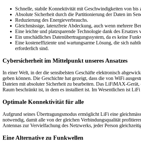
Schnelle, stabile Konnektivität mit Geschwindigkeiten von bis z
Absolute Sicherheit durch die Partitionierung der Daten im Sen
Reduzierung des Energieverbrauchs.
Gleichmässige, latenzfreie Abdeckung, auch wenn mehrere Benu
Eine leichte und platzsparende Technologie dank des Ersatzes 
Ein unschädliches Datenübertragungssystem, da es keine Funk
Eine kosteneffiziente und wartungsarme Lösung, die sich nahtlo
erforderlich sind.
Cybersicherheit im Mittelpunkt unseres Ansatzes
In einer Welt, in der die sensibelsten Geschäfte elektronisch abgewi
geben können. Die Geschichte hat gezeigt, dass die von WiFi ausgest
Dateien mit absoluter Sicherheit zu bearbeiten. Das LiFiMAX-Gerät, d
Raum beschränkt ist, in dem es installiert ist. Im Wesentlichen ist L
Optimale Konnektivität für alle
Aufgrund seines Übertragungsmodus ermöglicht LiFi eine gleichmässig
notwendig, damit alle von der gleichen Verbindungsqualität profitier
Antennas zur Vervielfachung des Netzwerks, jeder Person gleichzeitig
Eine Alternative zu Funkwellen