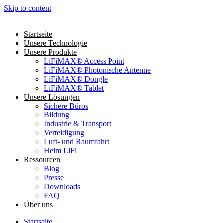
Skip to content
Startseite
Unsere Technologie
Unsere Produkte
LiFiMAX® Access Point
LiFiMAX® Photonische Antenne
LiFiMAX® Dongle
LiFiMAX® Tablet
Unsere Lösungen
Sichere Büros
Bildung
Industrie & Transport
Verteidigung
Luft- und Raumfahrt
Heim LiFi
Ressourcen
Blog
Presse
Downloads
FAQ
Über uns
Startseite