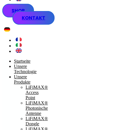
SHOP
KONTAKT
Startseite
Unsere
Technologie
Unsere
Produkte
LiFiMAX®
Access
Point
LiFiMAX®
Photonische
Antenne
LiFiMAX®
Dongle
LiFiMAX®