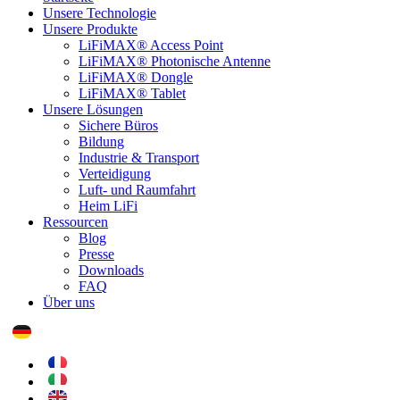
Unsere Technologie
Unsere Produkte
LiFiMAX® Access Point
LiFiMAX® Photonische Antenne
LiFiMAX® Dongle
LiFiMAX® Tablet
Unsere Lösungen
Sichere Büros
Bildung
Industrie & Transport
Verteidigung
Luft- und Raumfahrt
Heim LiFi
Ressourcen
Blog
Presse
Downloads
FAQ
Über uns