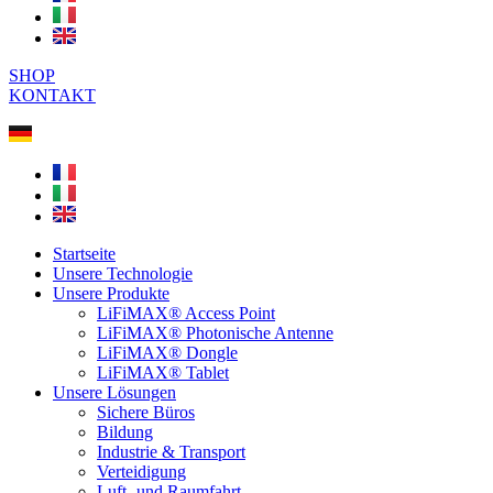
SHOP
KONTAKT
Startseite
Unsere Technologie
Unsere Produkte
LiFiMAX® Access Point
LiFiMAX® Photonische Antenne
LiFiMAX® Dongle
LiFiMAX® Tablet
Unsere Lösungen
Sichere Büros
Bildung
Industrie & Transport
Verteidigung
Luft- und Raumfahrt