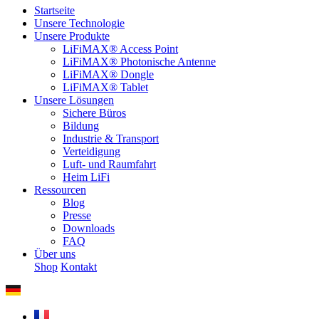
Startseite
Unsere Technologie
Unsere Produkte
LiFiMAX® Access Point
LiFiMAX® Photonische Antenne
LiFiMAX® Dongle
LiFiMAX® Tablet
Unsere Lösungen
Sichere Büros
Bildung
Industrie & Transport
Verteidigung
Luft- und Raumfahrt
Heim LiFi
Ressourcen
Blog
Presse
Downloads
FAQ
Über uns
Shop
Kontakt