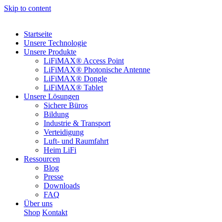
Skip to content
Startseite
Unsere Technologie
Unsere Produkte
LiFiMAX® Access Point
LiFiMAX® Photonische Antenne
LiFiMAX® Dongle
LiFiMAX® Tablet
Unsere Lösungen
Sichere Büros
Bildung
Industrie & Transport
Verteidigung
Luft- und Raumfahrt
Heim LiFi
Ressourcen
Blog
Presse
Downloads
FAQ
Über uns
Shop
Kontakt