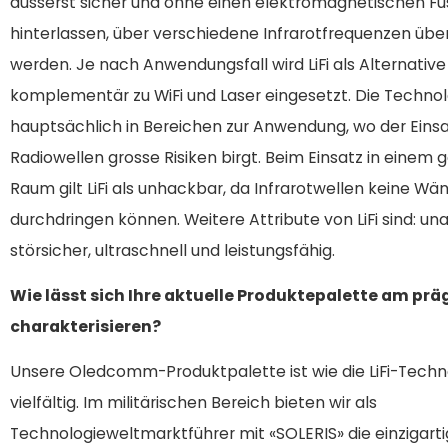
äusserst sicher und ohne einen elektromagnetischen F
hinterlassen, über verschiedene Infrarotfrequenzen übe
werden. Je nach Anwendungsfall wird LiFi als Alternative
komplementär zu WiFi und Laser eingesetzt. Die Techn
hauptsächlich in Bereichen zur Anwendung, wo der Eins
Radiowellen grosse Risiken birgt. Beim Einsatz in einem
Raum gilt LiFi als unhackbar, da Infrarotwellen keine Wä
durchdringen können. Weitere Attribute von LiFi sind: una
störsicher, ultraschnell und leistungsfähig.
Wie lässt sich Ihre aktuelle Produktepalette am pr
charakterisieren?
Unsere Oledcomm-Produktpalette ist wie die LiFi-Techn
vielfältig. Im militärischen Bereich bieten wir als
Technologieweltmarktführer mit «SOLERIS» die einzigartig