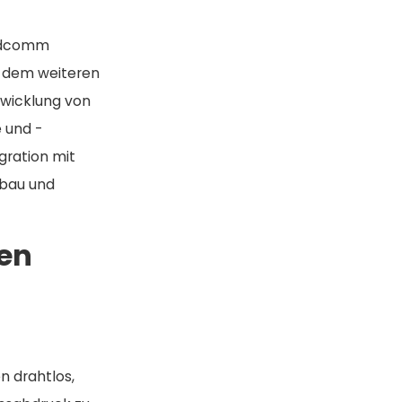
ledcomm
d dem weiteren
wicklung von
 und -
gration mit
fbau und
len
n drahtlos,