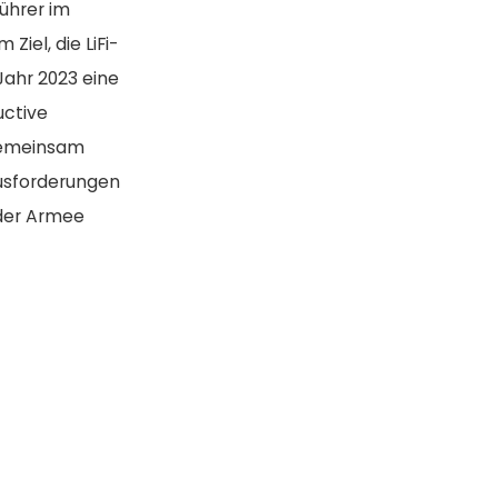
ührer im
iel, die LiFi-
Jahr 2023 eine
uctive
Gemeinsam
ausforderungen
 der Armee