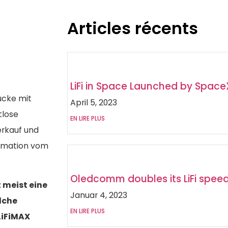
Articles récents
LiFi in Space Launched by Space
ücke mit
April 5, 2023
tlose
EN LIRE PLUS
erkauf und
ormation vom
Oledcomm doubles its LiFi spee
 meist eine
Januar 4, 2023
lche
EN LIRE PLUS
LiFiMAX