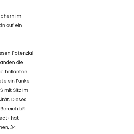
schern im
in auf ein
ssen Potenzial
tanden die
ie brillanten
ete ein Funke
 mit Sitz im
ität. Dieses
ereich LiFi.
ect» hat
nen, 34