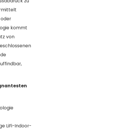
ussabdruck zu
rmittelt
 oder
ologie kommt
atz von
 geschlossenen
nde
uffindbar,
ägnantesten
ologie
e LiFi-Indoor-