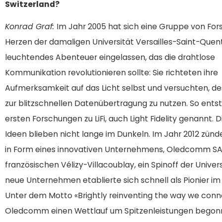
Switzerland?
Konrad Graf:
Im Jahr 2005 hat sich eine Gruppe von For
Herzen der damaligen Universität Versailles-Saint-Quent
leuchtendes Abenteuer eingelassen, das die drahtlose
Kommunikation revolutionieren sollte: Sie richteten ihre
Aufmerksamkeit auf das Licht selbst und versuchten, de
zur blitzschnellen Datenübertragung zu nutzen. So ents
ersten Forschungen zu LiFi, auch Light Fidelity genannt. D
Ideen blieben nicht lange im Dunkeln. Im Jahr 2012 zünd
in Form eines innovativen Unternehmens, Oledcomm SAS
französischen Vélizy-Villacoublay, ein Spinoff der Univers
neue Unternehmen etablierte sich schnell als Pionier im B
Unter dem Motto «Brightly reinventing the way we conn
Oledcomm einen Wettlauf um Spitzenleistungen begon