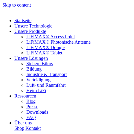
Skip to content
Startseite
Unsere Technologie
Unsere Produkte
LiFiMAX® Access Point
LiFiMAX® Photonische Antenne
LiFiMAX® Dongle
LiFiMAX® Tablet
Unsere Lösungen
Sichere Büros
Bildung
Industrie & Transport
Verteidigung
Luft- und Raumfahrt
Heim LiFi
Ressourcen
Blog
Presse
Downloads
FAQ
Über uns
Shop
Kontakt