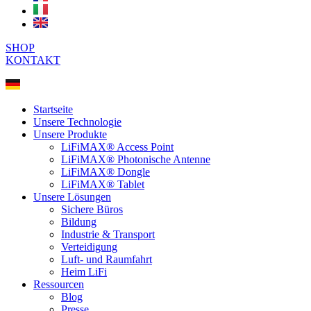
SHOP
KONTAKT
Startseite
Unsere Technologie
Unsere Produkte
LiFiMAX® Access Point
LiFiMAX® Photonische Antenne
LiFiMAX® Dongle
LiFiMAX® Tablet
Unsere Lösungen
Sichere Büros
Bildung
Industrie & Transport
Verteidigung
Luft- und Raumfahrt
Heim LiFi
Ressourcen
Blog
Presse