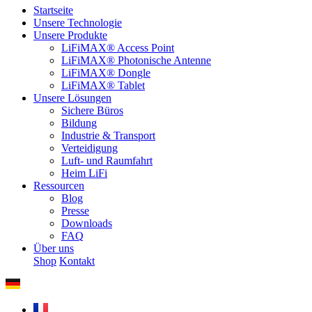
Startseite
Unsere Technologie
Unsere Produkte
LiFiMAX® Access Point
LiFiMAX® Photonische Antenne
LiFiMAX® Dongle
LiFiMAX® Tablet
Unsere Lösungen
Sichere Büros
Bildung
Industrie & Transport
Verteidigung
Luft- und Raumfahrt
Heim LiFi
Ressourcen
Blog
Presse
Downloads
FAQ
Über uns
Shop
Kontakt