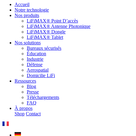
Accueil
Notre technologie
Nos produits
LiFiMAX® Point D’accès
LiFiMAX® Antenne Photonique
LiFiMAX® Dongle
LiFiMAX® Tablet
Nos solutions
Bureaux sécurisés
Éducation
Industrie
Défense
Aerospatial
Domicilie LiFi
Ressources
Blog
Presse
Téléchargements
FAQ
À propos
Shop
Contact