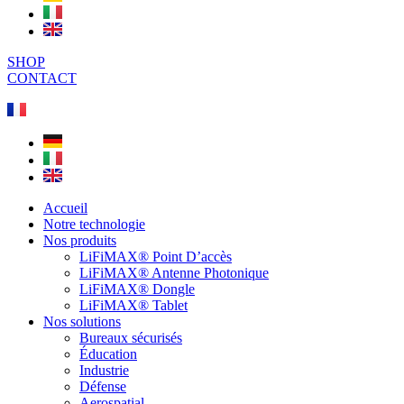
SHOP
CONTACT
Accueil
Notre technologie
Nos produits
LiFiMAX® Point D’accès
LiFiMAX® Antenne Photonique
LiFiMAX® Dongle
LiFiMAX® Tablet
Nos solutions
Bureaux sécurisés
Éducation
Industrie
Défense
Aerospatial