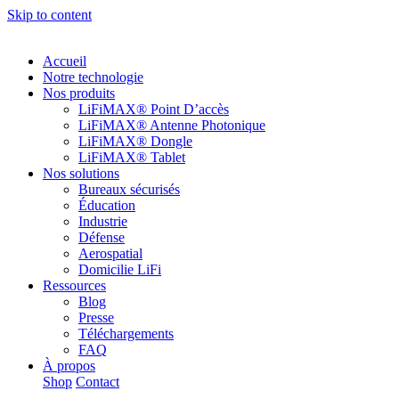
Skip to content
Accueil
Notre technologie
Nos produits
LiFiMAX® Point D’accès
LiFiMAX® Antenne Photonique
LiFiMAX® Dongle
LiFiMAX® Tablet
Nos solutions
Bureaux sécurisés
Éducation
Industrie
Défense
Aerospatial
Domicilie LiFi
Ressources
Blog
Presse
Téléchargements
FAQ
À propos
Shop
Contact