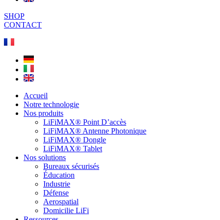
SHOP
CONTACT
Accueil
Notre technologie
Nos produits
LiFiMAX® Point D’accès
LiFiMAX® Antenne Photonique
LiFiMAX® Dongle
LiFiMAX® Tablet
Nos solutions
Bureaux sécurisés
Éducation
Industrie
Défense
Aerospatial
Domicilie LiFi
Ressources