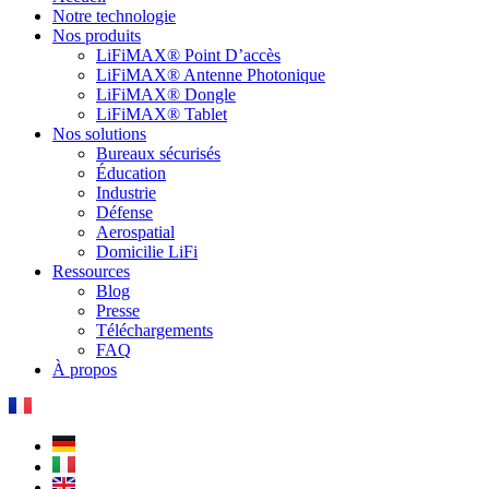
Notre technologie
Nos produits
LiFiMAX® Point D’accès
LiFiMAX® Antenne Photonique
LiFiMAX® Dongle
LiFiMAX® Tablet
Nos solutions
Bureaux sécurisés
Éducation
Industrie
Défense
Aerospatial
Domicilie LiFi
Ressources
Blog
Presse
Téléchargements
FAQ
À propos