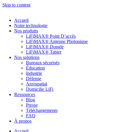
Skip to content
Accueil
Notre technologie
Nos produits
LiFiMAX® Point D’accès
LiFiMAX® Antenne Photonique
LiFiMAX® Dongle
LiFiMAX® Tablet
Nos solutions
Bureaux sécurisés
Éducation
Industrie
Défense
Aerospatial
Domicilie LiFi
Ressources
Blog
Presse
Téléchargements
FAQ
À propos
Accueil