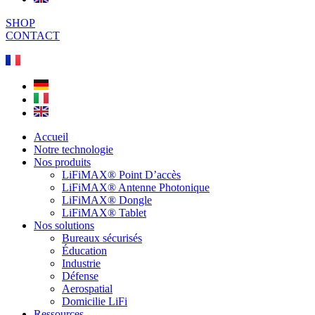
SHOP
CONTACT
Accueil
Notre technologie
Nos produits
LiFiMAX® Point D’accès
LiFiMAX® Antenne Photonique
LiFiMAX® Dongle
LiFiMAX® Tablet
Nos solutions
Bureaux sécurisés
Éducation
Industrie
Défense
Aerospatial
Domicilie LiFi
Ressources