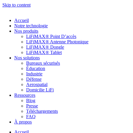
Skip to content
Accueil
Notre technologie
Nos produits
LiFiMAX® Point D’accès
LiFiMAX® Antenne Photonique
LiFiMAX® Dongle
LiFiMAX® Tablet
Nos solutions
Bureaux sécurisés
Éducation
Industrie
Défense
Aerospatial
Domicilie LiFi
Ressources
Blog
Presse
Téléchargements
FAQ
À propos
Accueil