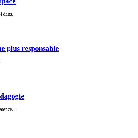
espace
 dans...
 plus responsable
...
édagogie
atence...