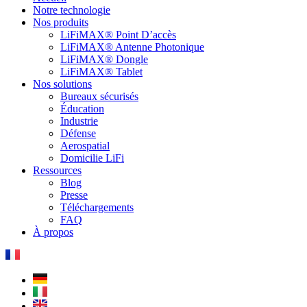
Notre technologie
Nos produits
LiFiMAX® Point D’accès
LiFiMAX® Antenne Photonique
LiFiMAX® Dongle
LiFiMAX® Tablet
Nos solutions
Bureaux sécurisés
Éducation
Industrie
Défense
Aerospatial
Domicilie LiFi
Ressources
Blog
Presse
Téléchargements
FAQ
À propos