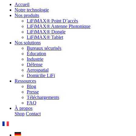
Accueil
Notre technologie
Nos produits
LiFiMAX® Point D’accès
LiFiMAX® Antenne Photonique
LiFiMAX® Dongle
LiFiMAX® Tablet
Nos solutions
Bureaux sécurisés
Éducation
Industrie
Défense
Aerospatial
Domicilie LiFi
Ressources
Blog
Presse
Téléchargements
FAQ
À propos
Shop
Contact