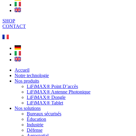
SHOP
CONTACT
Accueil
Notre technologie
Nos produits
LiFiMAX® Point D’accès
LiFiMAX® Antenne Photonique
LiFiMAX® Dongle
LiFiMAX® Tablet
Nos solutions
Bureaux sécurisés
Éducation
Industrie
Défense
Aerospatial