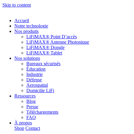
Skip to content
Accueil
Notre technologie
Nos produits
LiFiMAX® Point D’accès
LiFiMAX® Antenne Photonique
LiFiMAX® Dongle
LiFiMAX® Tablet
Nos solutions
Bureaux sécurisés
Éducation
Industrie
Défense
Aerospatial
Domicilie LiFi
Ressources
Blog
Presse
Téléchargements
FAQ
À propos
Shop
Contact