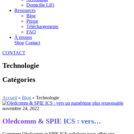
Domicilie LiFi
Ressources
Blog
Presse
Téléchargements
FAQ
À propos
Shop
Contact
CONTACT
Technologie
Catégories
Accueil
»
Blog
» Technologie
novembre 24, 2022
Oledcomm & SPIE ICS : vers…
Comment Oledcomm et SPIE ICS collabore pour offrir une