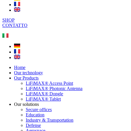
SHOP
CONTATTO
Home
Our technology
Our Products
LiFiMAX® Access Point
LiFiMAX® Photonic Antenna
LiFiMAX® Dongle
LiFiMAX® Tablet
Our solutions
Secure offices
Education
Industry & Transportation
Defense
Aerospace