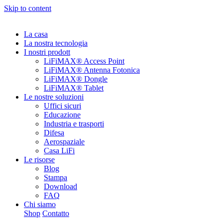
Skip to content
La casa
La nostra tecnologia
I nostri prodott
LiFiMAX® Access Point
LiFiMAX® Antenna Fotonica
LiFiMAX® Dongle
LiFiMAX® Tablet
Le nostre soluzioni
Uffici sicuri
Educazione
Industria e trasporti
Difesa
Aerospaziale
Casa LiFi
Le risorse
Blog
Stampa
Download
FAQ
Chi siamo
Shop
Contatto