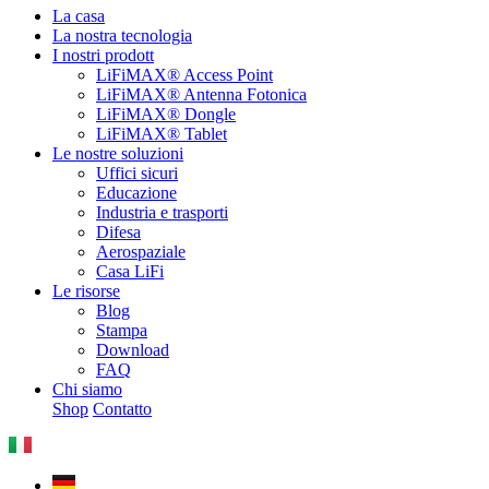
La casa
La nostra tecnologia
I nostri prodott
LiFiMAX® Access Point
LiFiMAX® Antenna Fotonica
LiFiMAX® Dongle
LiFiMAX® Tablet
Le nostre soluzioni
Uffici sicuri
Educazione
Industria e trasporti
Difesa
Aerospaziale
Casa LiFi
Le risorse
Blog
Stampa
Download
FAQ
Chi siamo
Shop
Contatto