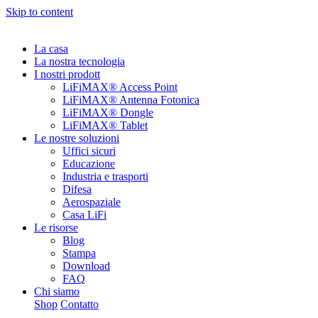
Skip to content
La casa
La nostra tecnologia
I nostri prodott
LiFiMAX® Access Point
LiFiMAX® Antenna Fotonica
LiFiMAX® Dongle
LiFiMAX® Tablet
Le nostre soluzioni
Uffici sicuri
Educazione
Industria e trasporti
Difesa
Aerospaziale
Casa LiFi
Le risorse
Blog
Stampa
Download
FAQ
Chi siamo
Shop
Contatto