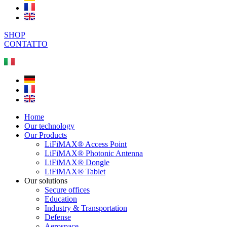
SHOP
CONTATTO
Home
Our technology
Our Products
LiFiMAX® Access Point
LiFiMAX® Photonic Antenna
LiFiMAX® Dongle
LiFiMAX® Tablet
Our solutions
Secure offices
Education
Industry & Transportation
Defense
Aerospace