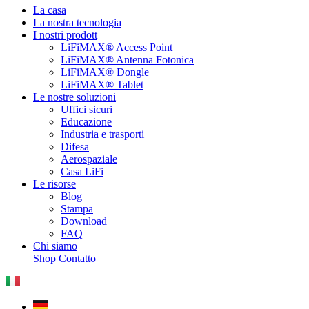
La casa
La nostra tecnologia
I nostri prodott
LiFiMAX® Access Point
LiFiMAX® Antenna Fotonica
LiFiMAX® Dongle
LiFiMAX® Tablet
Le nostre soluzioni
Uffici sicuri
Educazione
Industria e trasporti
Difesa
Aerospaziale
Casa LiFi
Le risorse
Blog
Stampa
Download
FAQ
Chi siamo
Shop
Contatto