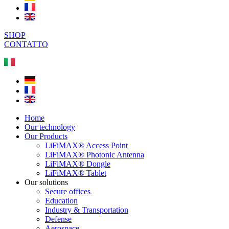
SHOP
CONTATTO
Home
Our technology
Our Products
LiFiMAX® Access Point
LiFiMAX® Photonic Antenna
LiFiMAX® Dongle
LiFiMAX® Tablet
Our solutions
Secure offices
Education
Industry & Transportation
Defense
Aerospace