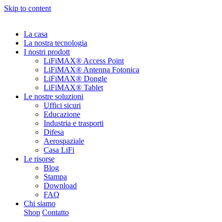
Skip to content
La casa
La nostra tecnologia
I nostri prodott
LiFiMAX® Access Point
LiFiMAX® Antenna Fotonica
LiFiMAX® Dongle
LiFiMAX® Tablet
Le nostre soluzioni
Uffici sicuri
Educazione
Industria e trasporti
Difesa
Aerospaziale
Casa LiFi
Le risorse
Blog
Stampa
Download
FAQ
Chi siamo
Shop
Contatto