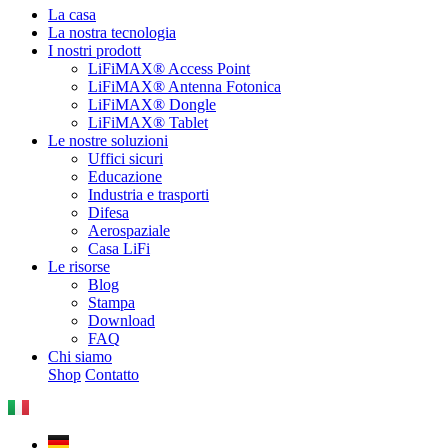
La casa
La nostra tecnologia
I nostri prodott
LiFiMAX® Access Point
LiFiMAX® Antenna Fotonica
LiFiMAX® Dongle
LiFiMAX® Tablet
Le nostre soluzioni
Uffici sicuri
Educazione
Industria e trasporti
Difesa
Aerospaziale
Casa LiFi
Le risorse
Blog
Stampa
Download
FAQ
Chi siamo
Shop
Contatto